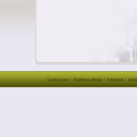
|
|
|
Úvodní strana
Pěstitelská pálenice
Fotogalerie
Konta